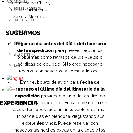
ACONCAGUA
República de Chile y
SOBRE EL ACONCAGUA
desde ahí tomar un
vuelo a Mendoza.
LAS 7 CUMBRES
UBICACION
SUGERIMOS
CLIMA
Llegar un día antes del DÍA 1 del itinerario
de la expedición
para preveer pequeños
VIDA SILVESTRE
problemas como retrasos de los vuelos o
pérdidas de equipaje. Si lo cree necesario
BACK
reserve con nosotros la noche adicional.
Emitir el boleto de avión para
fecha de
regreso el último día del itinerario de la
expedición
previendo el uso de los días de
EXPERIENCIA
reserva de la expedición. En caso de no utilizar
estos días, podrá adelantar su vuelo o disfrutar
un par de días en Mendoza, degustando sus
excelentes vinos. Puede reservar con
nosotros las noches extras en la ciudad y los