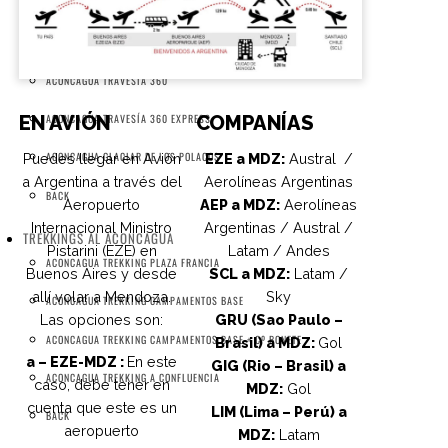
ACONCAGUA RUTA NORMAL EXTENDIDA
ACONCAGUA RUTA NORMAL EXPRESS
ACONCAGUA TRAVESÍA 360
ACONCAGUA TRAVESÍA 360 EXPRESS
EN AVIÓN
COMPANÍAS
ACONCAGUA GLACIAR DE LOS POLACOS
Puedes llegar en Avión
EZE a MDZ:
Austral /
a Argentina a través del
Aerolíneas Argentinas
BACK
Aeropuerto
AEP a MDZ:
Aerolíneas
Internacional Ministro
Argentinas / Austral /
TREKKINGS AL ACONCAGUA
Pistarini (EZE) en
Latam / Andes
ACONCAGUA TREKKING PLAZA FRANCIA
Buenos Aires y desde
SCL a MDZ:
Latam /
allí volar a Mendoza.
Sky
ACONCAGUA TREKKING CAMPAMENTOS BASE
Las opciones son:
GRU (Sao Paulo –
ACONCAGUA TREKKING CAMPAMENTOS BASE + Cº BONETE
Brasil) a MDZ:
Gol
a – EZE-MDZ :
En este
GIG (Rio – Brasil) a
ACONCAGUA TREKKING A CONFLUENCIA
caso, debe tener en
MDZ:
Gol
cuenta que este es un
LIM (Lima – Perú) a
BACK
aeropuerto
MDZ:
Latam