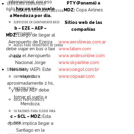
internacional, por eso
SERVICIOS LOGÍSTICOS
PTY (Panamá) a
solo
hay un solo vuelo
MDZ:
Copa Airlines
PAQUETES DE ASISTENCIA LOGÍSTICA
a Mendoza por día.
SERVICIOS EN CAMPAMENTO BASE
Sitios web de las
b – EZE – AEP –
compañías
PORTEADORES
MDZ:
Luego de llegar al
Aeropuerto de Ezeiza
www.aerolineas.com.ar
MULAS PARA TRANSPORTE DE CARGA
debe viajar en bus o taxi
www.latam.com
hasta el Aeropuerto
www.andesonline.com
BACK
Nacional Jorge
www.skyairline.com
SOBRE INKA
Newbery (AEP). Este
www.voegol.com.br
viaje dura
www.copaair.com
EMPRESA LOCAL
aproximadamente 2 hs,
NUESTRO STAFF
y desde AEP debe
tomar el vuelo a
GUÍAS PROFESIONALES
Mendoza.
10 RAZONES PARA ELEGIR INKA
c – SCL – MDZ:
Esta
BACK
opción implica llegar a
Santiago en la