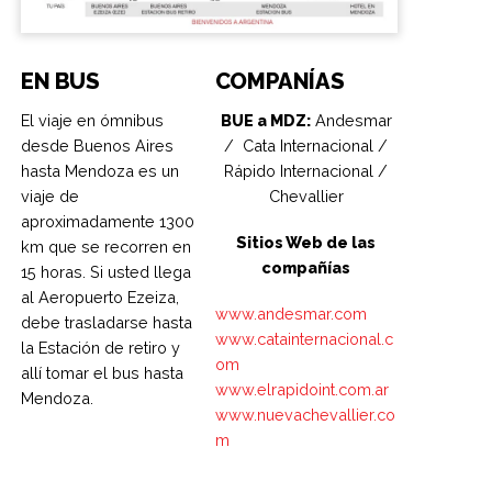
EN BUS
COMPANÍAS
El viaje en ómnibus
BUE a MDZ:
Andesmar
desde Buenos Aires
/ Cata Internacional /
hasta Mendoza es un
Rápido Internacional /
viaje de
Chevallier
aproximadamente 1300
Sitios Web de las
km que se recorren en
compañías
15 horas. Si usted llega
al Aeropuerto Ezeiza,
www.andesmar.com
debe trasladarse hasta
www.catainternacional.c
la Estación de retiro y
om
allí tomar el bus hasta
www.elrapidoint.com.ar
Mendoza.
www.nuevachevallier.co
m