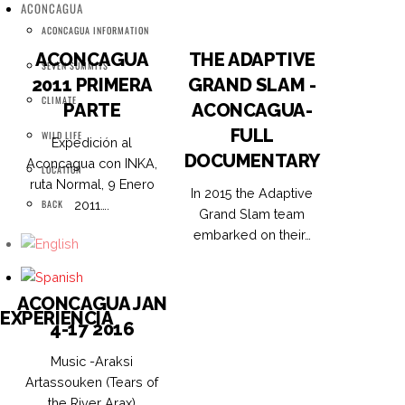
ACONCAGUA
ACONCAGUA INFORMATION
ACONCAGUA
THE ADAPTIVE
SEVEN SUMMITS
2011 PRIMERA
GRAND SLAM -
CLIMATE
PARTE
ACONCAGUA-
FULL
WILD LIFE
Expedición al
DOCUMENTARY
Aconcagua con INKA,
LOCATION
ruta Normal, 9 Enero
In 2015 the Adaptive
2011….
BACK
Grand Slam team
embarked on their…
ACONCAGUA JAN
EXPERIENCIA
4-17 2016
Music -Araksi
Artassouken (Tears of
the River Arax)