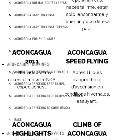
ACONCAGUA NORMAL ROUTE EXPRESS
necesité irme, estar
solo, encontrarme y
ACONCAGUA 360° TRAVERSE
tener un poco de esa
ACONCAGUA 360° TRAVERSE EXPRESS
paz…
ACONCAGUA POLISH GLACIER
BACK
ACONCAGUA
ACONCAGUA
2011
SPEED FLYING
ACONCAGUA TREKKINGS
ACONCAGUA TREKKING PLAZA FRANCIA
A little video of my
Après 11 jours
recent climb with INKA
d’approche et
ACONCAGUA TREKKING BASE CAMPS
expeditiones…
d’ascension en
conditions hivernales,
ACONCAGUA TREKKING BASE CAMPS + MT BONETE
essuyant…
ACONCAGUA TREKKING TO CONFLUENCIA
BACK
ACONCAGUA
CLIMB OF
HIGHLIGHTS
ACONCAGUA
ACONCAGUA LOGISTIC SERVICES