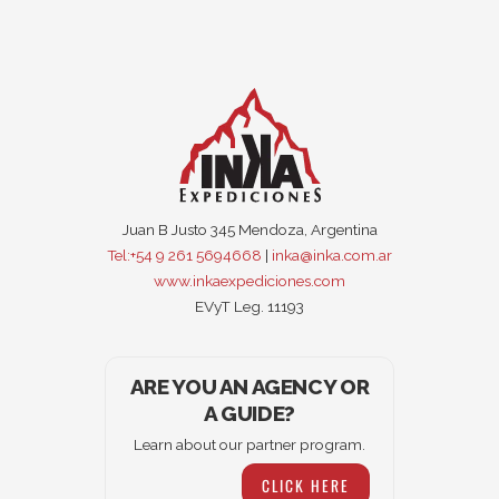
Juan B Justo 345 Mendoza, Argentina
Tel:+54 9 261 5694668
|
inka@inka.com.ar
www.inkaexpediciones.com
EVyT Leg. 11193
ARE YOU AN AGENCY OR
A GUIDE?
Learn about our partner program.
CLICK HERE