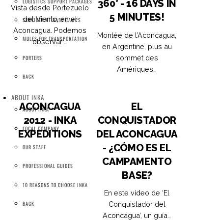
LOGISTICS SUPPORT PACKAGES
360° - 16 DAYS IN
Vista desde Portezuelo
5 MINUTES!
del Viento, en el
SERVICES AT BASE CAMPS
Aconcagua. Podemos
Montée de l’Aconcagua,
MULES FOR TRANSPORTATION
observar:…
en Argentine, plus au
sommet des
PORTERS
Amériques…
BACK
ABOUT INKA
ACONCAGUA
EL
ABOUT INKA
2012 - INKA
CONQUISTADOR
LOCAL COMPANY
EXPEDITIONS
DEL ACONCAGUA
- ¿CÓMO ES EL
OUR STAFF
CAMPAMENTO
PROFESSIONAL GUIDES
BASE?
10 REASONS TO CHOOSE INKA
En este vídeo de ‘El
Conquistador del
BACK
Aconcagua’, un guía…