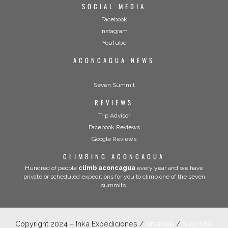
SOCIAL MEDIA
Facebook
Instagram
YouTube
ACONCAGUA NEWS
Seven Summit
REVIEWS
Trip Advisor
Facebook Reviews
Google Reviews
CLIMBING ACONCAGUA
Hundred of people
climb aconcagua
every year and we have
private or scheduled expeditions for you to climb one of the seven
summits.
Copyright 2024 – Inka Expediciones /
Sitemap
/
Suscribe