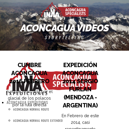
Skip
to
content
ACONCAGUA VIDEOS
STORYTELLING
CUMBRE
EXPEDICIÓN
ACONCAGUA
ACONCAGUA
2016 FEBRERO
2014 SERGIO
FURLAN
cumbre realizada por el
(MENDOZA -
glacial de los polacos
ACONCAGUA EXPEDITIONS
ARGENTINA)
por la ruta directa
ACONCAGUA NORMAL ROUTE
En Febrero de este
ACONCAGUA NORMAL ROUTE EXTENDED
2014, casi
repentinamente